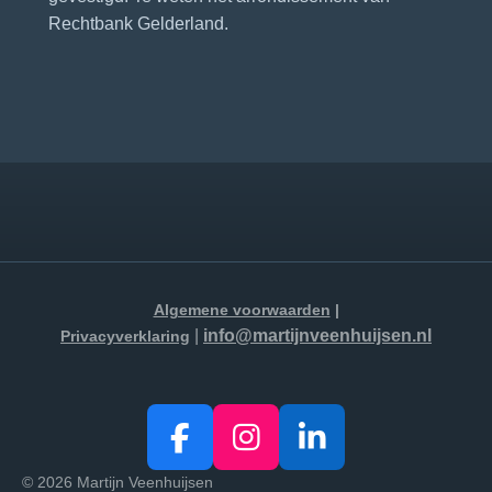
Rechtbank Gelderland.
Algemene voorwaarden
|
|
i
nfo
@martijnveenhuijsen.nl
Privacyverklaring
F
I
L
a
n
i
© 2026 Martijn Veenhuijsen