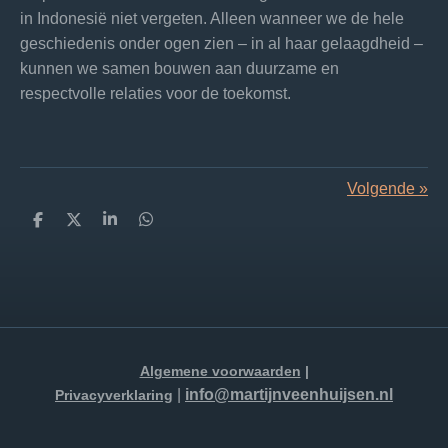
in Indonesië niet vergeten. Alleen wanneer we de hele
geschiedenis onder ogen zien – in al haar gelaagdheid –
kunnen we samen bouwen aan duurzame en
respectvolle relaties voor de toekomst.
Volgende
»
D
D
S
D
e
e
h
e
l
e
a
l
e
l
r
e
n
e
n
Algemene voorwaarden
|
|
i
nfo
@martijnveenhuijsen.nl
Privacyverklaring